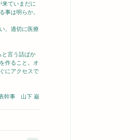
が来ていまだに
る事は明らか。
い。適切に医療
ろと言う話ばか
を作ること。オ
ぐにアクセスで
表幹事　山下 巌