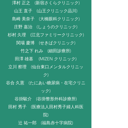
澤村 正之 (新宿さくらクリニック)
山王 直子 (山王クリニック品川)
島崎 美奈子 (大橋眼科クリニック)
庄野 嘉治 (しょうのクリニック)
杉村 久理 (江北ファミリークリニック)
関場 慶博 (せきばクリニック)
竹之下 れみ (細田診療所)
田澤 雄基 (MIZEN クリニック)
立川 察理 (仙台東口メンタルクリニッ
ク)
谷合 久憲 (たにあい糖尿病・在宅クリニ
ック)
谷掛駿介 (谷掛整形外科診療所)
田村 秀子 (医療法人田村秀子婦人科医
院)
辻 祐一郎 (福島赤十字病院)