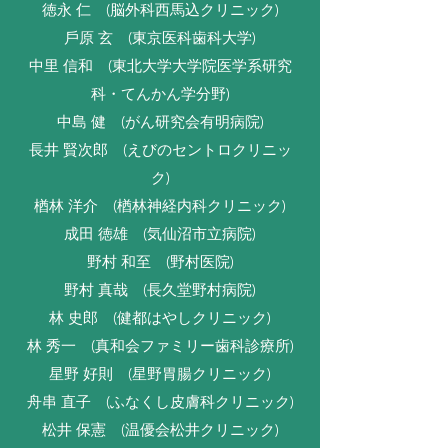
徳永 仁 (脳外科⻄馬込クリニック)
戶原 玄 (東京医科⻭科大学)
中里 信和 (東北大学大学院医学系研究
科・てんかん学分野)
中島 健 (がん研究会有明病院)
⻑井 賢次郎 (えびのセントロクリニッ
ク)
楢林 洋介 (楢林神経内科クリニック)
成田 徳雄 (気仙沼市立病院)
野村 和至 (野村医院)
野村 真哉 (⻑久堂野村病院)
林 史郎 (健都はやしクリニック)
林 秀一 (真和会ファミリー⻭科診療所)
星野 好則 (星野胃腸クリニック)
舟串 直子 (ふなくし皮膚科クリニック)
松井 保憲 (温優会松井クリニック)