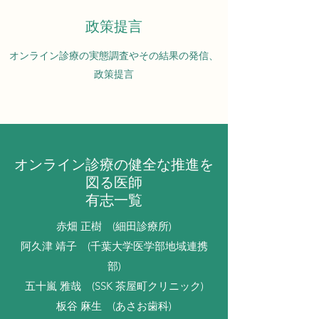
政策提言
​オンライン診療の実態調査やその結果の発信、
政策提言
オンライン診療の健全な推進を
図る医師
有志一覧
赤畑 正樹 (細田診療所)
阿久津 靖子 (千葉大学医学部地域連携
部)
五十嵐 雅哉 (SSK 茶屋町クリニック)
板谷 麻生 (あさお⻭科)