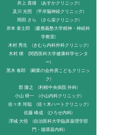
井上 貴雄 (あすかクリニック)
及川 光照 (平岸脳神経クリニック)
岡田 さら (さら栄クリニック)
岸本 泰士郎 (慶應義塾大学精神・神経科
学教室)
木村 秀生 (きむら内科外科クリニック)
木村 穣 (関⻄医科大学健康科学センタ
ー)
黑木 春郎 (嗣業の会外房こどもクリニッ
ク)
郡 隆之 (利根中央病院 外科)
小山 研一 (小山内科クリニック)
佐々木 玲聡 (佐々木ハートクリニック)
佐藤 峰成 (ひろせ内科)
澤城 大悟 (自治医科大学臨床薬理学部
門・循環器内科)