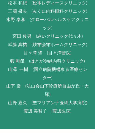
松本 和紀 (松本レディースクリニック)
三國 盛夫 (みくに内科眼科クリニック)
水野 泰孝 (グローバルヘルスケアクリニ
ック)
宮田 俊男 (みいクリニック代々木)
武藤 真祐 (鉄祐会祐ホームクリニック)
目々澤 肇 (目々澤醫院)
藪 剛爾 (はとがや緑内科クリニック)
山澤 一樹 (国立病院機構東京医療セン
ター)
山下 巌 (法山会山下診療所自由が丘・大
塚)
山野 嘉久 (聖マリアンナ医科大学病院)
渡辺 美智子 (渡辺医院)