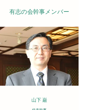
​​有志の会幹事メンバー
​山下 巌
代表幹事