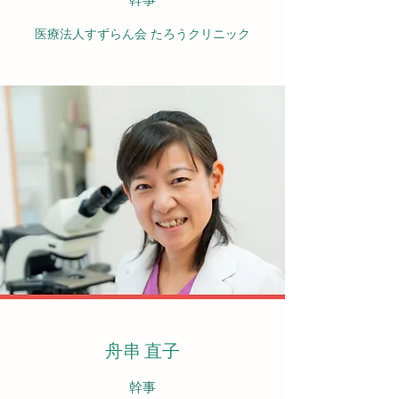
医療法人すずらん会 たろうクリニック
舟串 直子
​幹事