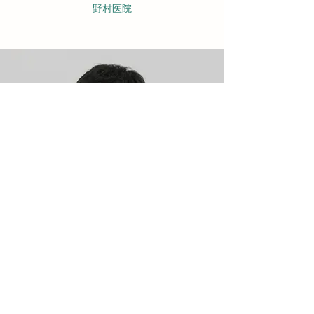
野村医院
星野 好則
幹事
​​星野胃腸クリニック