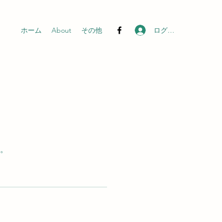
ログイン
ホーム
About
その他
。