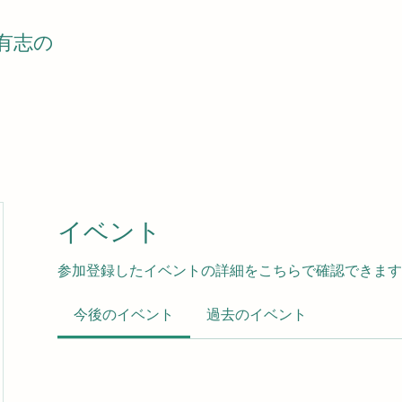
有志の
イベント
参加登録したイベントの詳細をこちらで確認できます
今後のイベント
過去のイベント